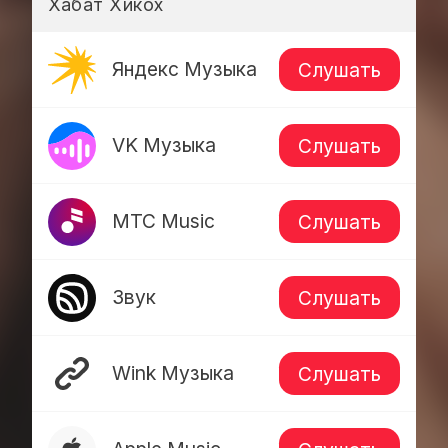
Хабат Хикох
Яндекс Музыка
Слушать
VK Музыка
Слушать
МТС Music
Слушать
Звук
Слушать
Wink Музыка
Слушать