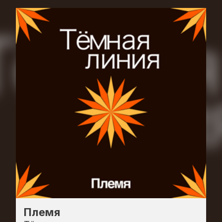
Племя