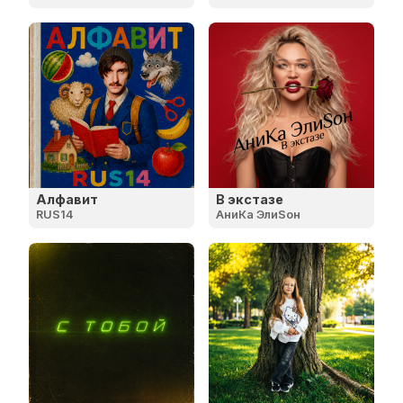
Алфавит
В экстазе
RUS14
АниКа ЭлиSон