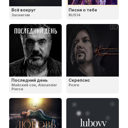
Всё вокруг
Песня о тебе
Заснегом
RUS14
Последний день
Скрепсис
Майский сон, Alexander
Розги
Pierce