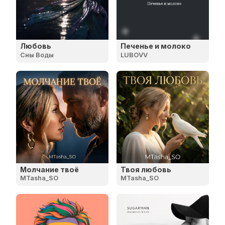
Любовь
Печенье и молоко
Сны Воды
LUBOVV
Молчание твоё
Твоя любовь
MTasha_SO
MTasha_SO