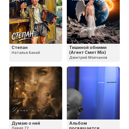
Степан
Тишиной обними
(Агент Смит Mix)
Наталья Бакай
Дмитрий Молчанов
Думаю о ней
Альбом
посвящается
Левел 72