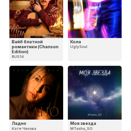
Вайб блатной
Кола
романтики (Chanson
UglySxul
Edition)
RUS14
Ладно
Моя звезда
Катя Чехова
MTasha_SO