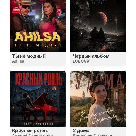
Ты не модный
Черный альбом
Ahilsa
LUBOVV
Красный рояль
У дома
Андрей Соловьянов
Вероника Сыромля