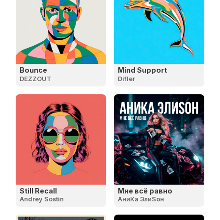
Bounce
Mind Support
DEZZOUT
Difler
Still Recall
Мне всё равно
Andrey Sostin
АниКа ЭлиSон