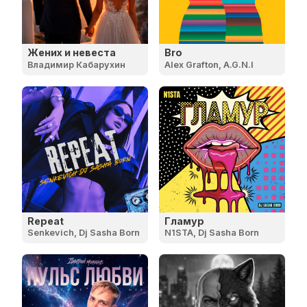
Жених и невеста
Bro
Владимир Кабарухин
Alex Grafton, A.G.N.I
Repeat
Гламур
Senkevich, Dj Sasha Born
N1STA, Dj Sasha Born