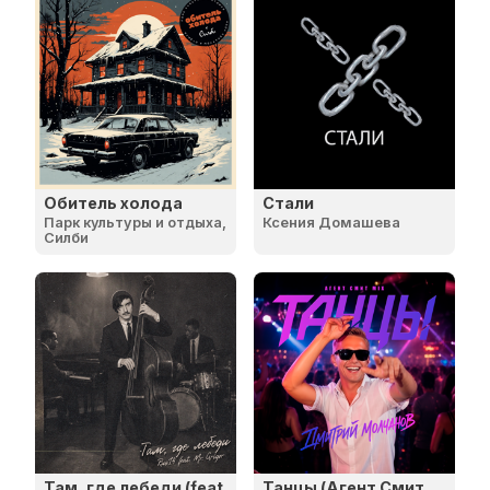
Обитель холода
Стали
Парк культуры и отдыха,
Ксения Домашева
Силби
Там, где лебеди (feat.
Танцы (Агент Смит