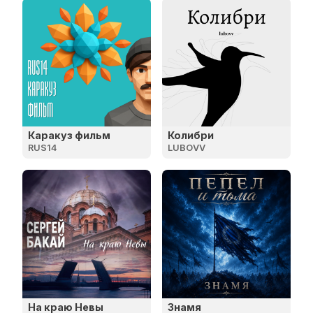
Каракуз фильм
Колибри
RUS14
LUBOVV
На краю Невы
Знамя