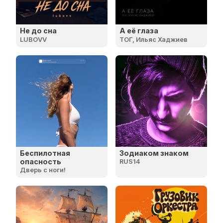
Не до сна
А её глаза
LUBOVV
ТОГ, Ильяс Хаджиев
Беспилотная
Зодиаком знаком
опасность
RUS14
Дверь с ноги!