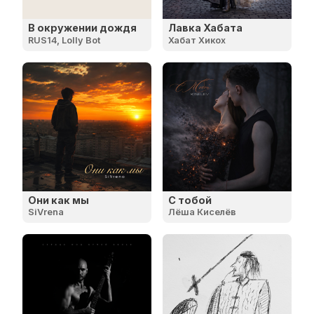
В окружении дождя
Лавка Хабата
RUS14, Lolly Bot
Хабат Хикох
Они как мы
С тобой
SiVrena
Лёша Киселёв