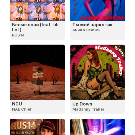
Белые ночи (feat. Lili
Ты мой наркотик
LoL)
АниКа ЭлиSон
RUS14
NGU
Up Down
NAE Chief
Madanny Traher