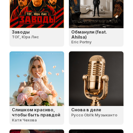
Заводы
Обманули (feat.
Ahilsa)
ТОГ, Юра Лис
Eric Portny
Слишком красиво,
Снова в деле
чтобы быть правдой
Руссо Obl!k Музыканто
Катя Чехова