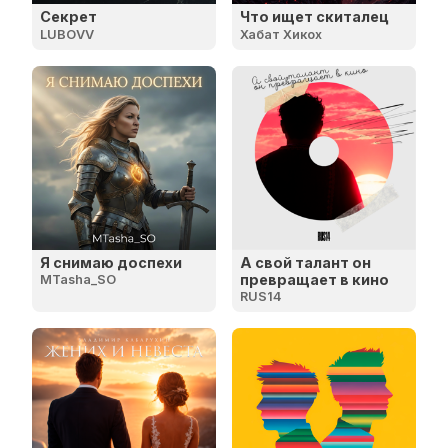
Секрет
Что ищет скиталец
LUBOVV
Хабат Хикох
Я снимаю доспехи
А свой талант он
превращает в кино
MTasha_SO
RUS14